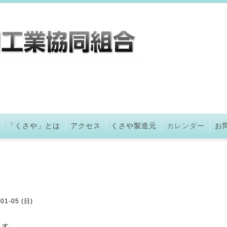
「くさや」とは
アクセス
くさや製造元
カレンダー
お
-01-05 (日)
ます。